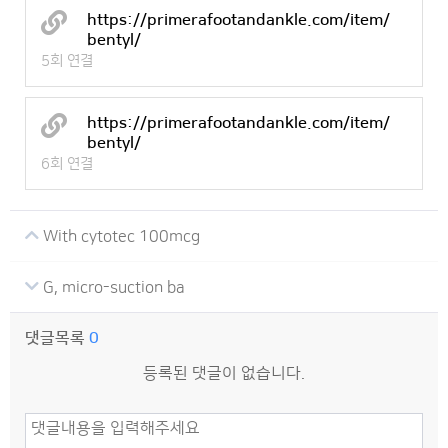
https://primerafootandankle.com/item/
bentyl/
5회 연결
https://primerafootandankle.com/item/
bentyl/
6회 연결
With cytotec 100mcg
G, micro-suction ba
댓글목록
0
등록된 댓글이 없습니다.