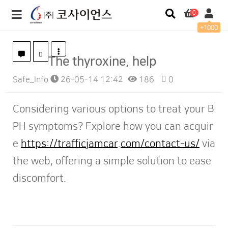
0
+1000
The thyroxine, help
Safe_Info
26-05-14 12:42
186
0
본문
Considering various options to treat your B
PH symptoms? Explore how you can acquir
e
https://trafficjamcar.com/contact-us/
via
the web, offering a simple solution to ease
discomfort.